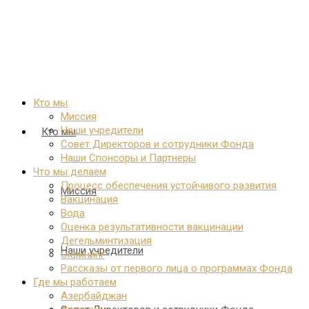
Кто мы
Миссия
Наши учредители
Кто мы
Совет Директоров и сотрудники Фонда
Наши Спонсоры и Партнеры
Что мы делаем
Процесс обеспечения устойчивого развития
Миссия
Вакцинация
Вода
Оценка результативности вакцинации
Дегельминтизация
Наши учредители
Скрининг
Рассказы от первого лица о программах Фонда
Где мы работаем
Азербайджан