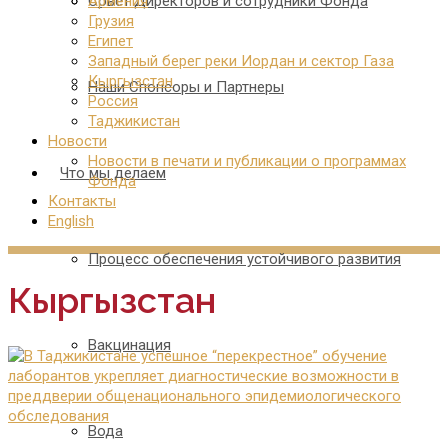
Совет Директоров и сотрудники Фонда
Армения
Грузия
Египет
Западный берег реки Иордан и сектор Газа
Кыргызстан
Наши Спонсоры и Партнеры
Россия
Таджикистан
Новости
Новости в печати и публикации о программах
Что мы делаем
Фонда
Контакты
English
Процесс обеспечения устойчивого развития
Кыргызстан
Вакцинация
Вода