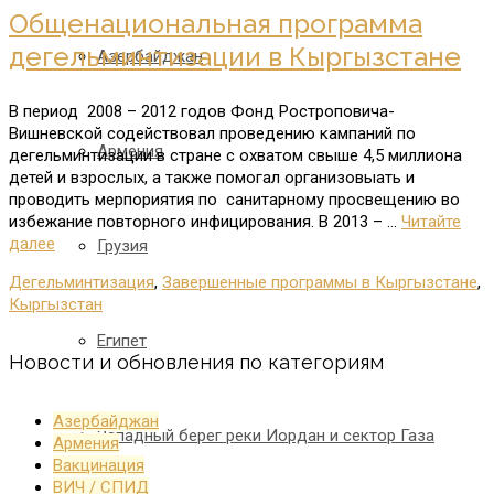
Общенациональная программа
дегельминтизации в Кыргызстане
Азербайджан
В период 2008 – 2012 годов Фонд Ростроповича-
Вишневской содействовал проведению кампаний по
Армения
дегельминтизации в стране с охватом свыше 4,5 миллиона
детей и взрослых, а также помогал организовыать и
проводить мерпориятия по санитарному просвещению во
избежание повторного инфицирования. В 2013 – …
Читайте
далее
Грузия
Дегельминтизация
,
Завершенные программы в Кыргызстане
,
Кыргызстан
Египет
Новости и обновления по категориям
Азербайджан
Западный берег реки Иордан и сектор Газа
Армения
Вакцинация
ВИЧ / СПИД