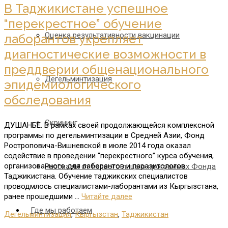
В Таджикистане успешное
“перекрестное” обучение
Оценка результативности вакцинации
лаборантов укрепляет
диагностические возможности в
преддверии общенационального
Дегельминтизация
эпидемиологического
обследования
Скрининг
ДУШАНБЕ. В рамках своей продолжающейся комплексной
программы по дегельминтизации в Средней Азии, Фонд
Ростроповича-Вишневской в июле 2014 года оказал
содействие в проведении “перекрестного” курса обучения,
организованного для лаборантов и паразитологов
Рассказы от первого лица о программах Фонда
Таджикистана. Обучение таджикских специалистов
проводмлось специалистами-лаборантами из Кыргызстана,
ранее прошедшими …
Читайте далее
Где мы работаем
Дегельминтизация
,
Кыргызстан
,
Таджикистан