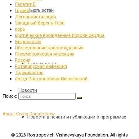
Гепатит Б
Кыргызстан
Грузия
Дегельминтизация
Западный берег и Газа
корь
критические врожденные пороки сердца
Россия
Кыргызстан
Обследование новорожденных
Пневмококковая инфекция
Россия
Таджикистан
Ротавирусная инфекция
Таджикистан
Фонд Ростроповича-Вишневской
Новости
Поиск:
About Giving
Donate Now
Новости в печати и публикации о программах
© 2026 Rostropovich Vishnevskaya Foundation. All rights