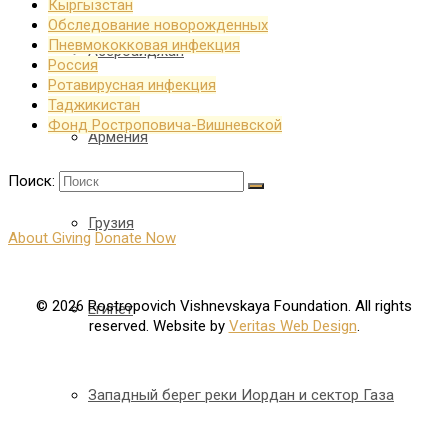
Кыргызстан
Обследование новорожденных
Пневмококковая инфекция
Азербайджан
Россия
Ротавирусная инфекция
Таджикистан
Фонд Ростроповича-Вишневской
Армения
Поиск:
Грузия
About Giving
Donate Now
© 2026 Rostropovich Vishnevskaya Foundation. All rights
Египет
reserved. Website by
Veritas Web Design
.
Западный берег реки Иордан и сектор Газа