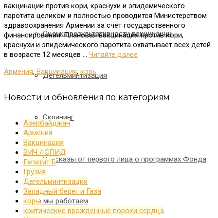
вакцинации против кори, краснухи и эпидемического
паротита целиком и полностью проводится Министерством
здравоохранения Армении за счет государственного
Оценка результативности вакцинации
финансирования. Плановая вакцинация против кори,
краснухи и эпидемического паротита охватывает всех детей
в возрасте 12 месяцев …
Читайте далее
Армения
,
Вакцинация
,
корь
Дегельминтизация
Новости и обновления по категориям
Скрининг
Азербайджан
Армения
Вакцинация
ВИЧ / СПИД
Рассказы от первого лица о программах Фонда
Гепатит Б
Грузия
Дегельминтизация
Западный берег и Газа
Где мы работаем
корь
критические врожденные пороки сердца