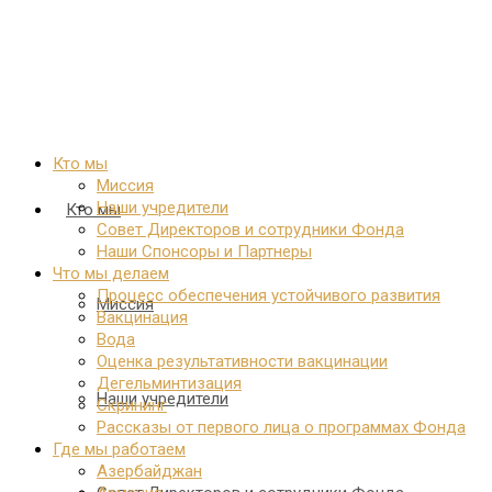
Кто мы
Миссия
Наши учредители
Кто мы
Совет Директоров и сотрудники Фонда
Наши Спонсоры и Партнеры
Что мы делаем
Процесс обеспечения устойчивого развития
Миссия
Вакцинация
Вода
Оценка результативности вакцинации
Дегельминтизация
Наши учредители
Скрининг
Рассказы от первого лица о программах Фонда
Где мы работаем
Азербайджан