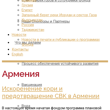
Совет Директоров и сотрудники Фонда
Армения
Грузия
Египет
Западный берег реки Иордан и сектор Газа
Кыргызстан
Наши Спонсоры и Партнеры
Россия
Таджикистан
Новости
Новости в печати и публикации о программах
Что мы делаем
Фонда
Контакты
English
Процесс обеспечения устойчивого развития
Армения
Вакцинация
Искоренение кори и
предотвращение CBK в Армении
Вода
В настоящее время начатая фондом программа плановой