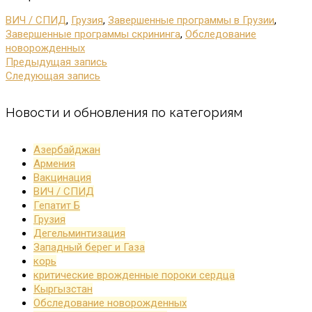
ВИЧ / СПИД
,
Грузия
,
Завершенные программы в Грузии
,
Завершенные программы скрининга
,
Обследование
новорожденных
Предыдущая запись
Следующая запись
Новости и обновления по категориям
Азербайджан
Армения
Вакцинация
ВИЧ / СПИД
Гепатит Б
Грузия
Дегельминтизация
Западный берег и Газа
корь
критические врожденные пороки сердца
Кыргызстан
Обследование новорожденных