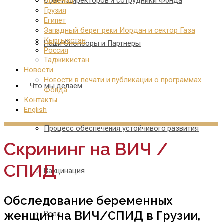
Совет Директоров и сотрудники Фонда
Армения
Грузия
Египет
Западный берег реки Иордан и сектор Газа
Кыргызстан
Наши Спонсоры и Партнеры
Россия
Таджикистан
Новости
Новости в печати и публикации о программах
Что мы делаем
Фонда
Контакты
English
Процесс обеспечения устойчивого развития
Скрининг на ВИЧ /
СПИД
Вакцинация
Обследование беременных
женщин на ВИЧ/СПИД в Грузии,
Вода