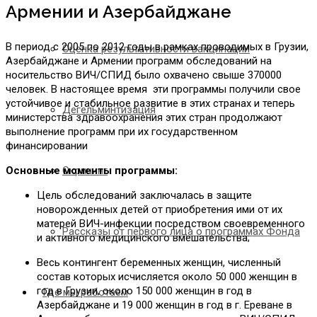
Армении и Азербайджане
В период с 2005 по 2012 годы в рамках проводимых в Грузии,
Оценка результативности вакцинации
Азербайджане и Армении программ обследований на
носительство ВИЧ/СПИД было охвачено свыше 370000
человек. В настоящее время эти программы получили свое
устойчивое и стабильное развитие в этих странах и теперь
Дегельминтизация
министерства здравоохранения этих стран продолжают
выполнение программ при их государственном
финансировании
Скрининг
Основные моменты программы:
Цель обследований заключалась в защите
новорожденных детей от приобретения ими от их
матерей ВИЧ-инфекции посредством своевременного
Рассказы от первого лица о программах Фонда
и активного медицинского вмешательства;
Весь контингент беременных женщин, численный
состав которых исчисляется около 50 000 женщин в
год в Грузии, около 150 000 женщин в год в
Где мы работаем
Азербайджане и 19 000 женщин в год в г. Ереване в