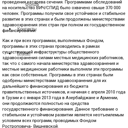
проведения кесарева сечения. Программами обследований
Фонда
на носительство ВИЧ/СПИД было охвачено свыше 370 000
человек. Программы получили свое устойчивое и стабильное
развитие в этих странах и были продолжены министерствами
здравоохранения этих стран при полном их государственном
Контакты
финансировании.
Как и при всех программах, выполняемых Фондом,
программы в этих странах проводились в рамках
существующей инфраструктуры общественного
English
здравоохранения силами местных медицинских работников,
так что с самого начала министерства здравоохранения и
местные медицинские работники выполняли эти программы
как свои собственные. Программы в этих странах были
одобрены министерствами здравоохранения для их
дальнейшего финансирования из бюджета
правительственных источников, и начиная с апреля 2010 года
в Грузии и с января 2013 года в Азербайджане и Армении,
они продолжаются полностью на средства
государственного финансирования. Данное требование о
стабильном и устойчивом развитии является неотъемлемым
условием всех программ, проводимых Фондом
Ростроповича- Вишневской.