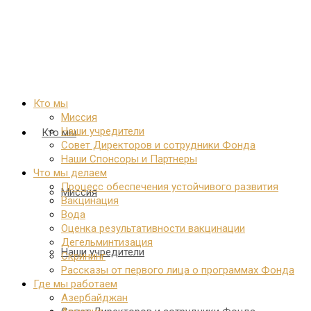
Кто мы
Миссия
Наши учредители
Кто мы
Совет Директоров и сотрудники Фонда
Наши Спонсоры и Партнеры
Что мы делаем
Процесс обеспечения устойчивого развития
Миссия
Вакцинация
Вода
Оценка результативности вакцинации
Дегельминтизация
Наши учредители
Скрининг
Рассказы от первого лица о программах Фонда
Где мы работаем
Азербайджан