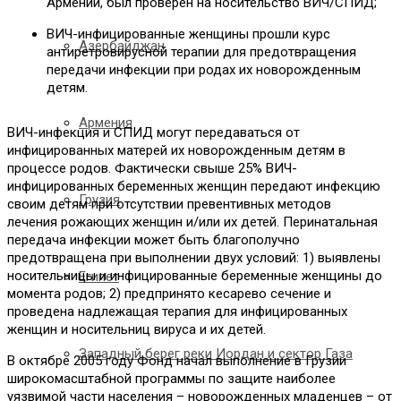
Армении, был проверен на носительство ВИЧ/СПИД;
ВИЧ-инфицированные женщины прошли курс
Азербайджан
антиретровирусной терапии для предотвращения
передачи инфекции при родах их новорожденным
детям.
Армения
ВИЧ-инфекция и СПИД могут передаваться от
инфицированных матерей их новорожденным детям в
процессе родов. Фактически свыше 25% ВИЧ-
инфицированных беременных женщин передают инфекцию
Грузия
своим детям при отсутствии превентивных методов
лечения рожающих женщин и/или их детей. Перинатальная
передача инфекции может быть благополучно
предотвращена при выполнении двух условий: 1) выявлены
носительницы и инфицированные беременные женщины до
Египет
момента родов; 2) предпринято кесарево сечение и
проведена надлежащая терапия для инфицированных
женщин и носительниц вируса и их детей.
Западный берег реки Иордан и сектор Газа
В октябре 2005 году Фонд начал выполнение в Грузии
широкомасштабной программы по защите наиболее
уязвимой части населения – новорожденных младенцев – от