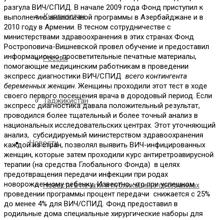
разгула ВИЧ/СПИД. В начале 2009 года Фонд приступил к
Кыргызстан
выполнению аналогичной программы в Азербайджане и в
2010 году в Армении. В тесном сотрудничестве с
министерствами здравоохранения в этих странах Фонд
Ростроповича-Вишневской провел обучение и предоставил
информационно-просветительные печатные материалы,
Россия
помогающие медицинским работникам в проведении
экспресс диагностики ВИЧ/СПИД
всего контингента
беременных женщин
. Женщины проходили этот тест в ходе
своего первого посещения врача в дородовый период. Если
Таджикистан
экспресс диагностика давала положительный результат,
проводился более тщательный и более точный анализ в
национальных исследовательских центрах. Этот уточняющий
анализ, субсидируемый министерством здравоохранения
Новости
каждой из стран, позволял выявить ВИЧ-инфицированных
женщин, которые затем проходили курс антиретроавирусной
терапии (на средства Глобального Фонда) в целях
предотвращения передачи инфекции при родах
новорожденному ребенку. Известно, что при успешном
Новости в печати и публикации о программах
проведении программы процент передачи снижается с 25%
до менее 4% для ВИЧ/СПИД. Фонд предоставил в
родильные дома специальные хирургические наборы для