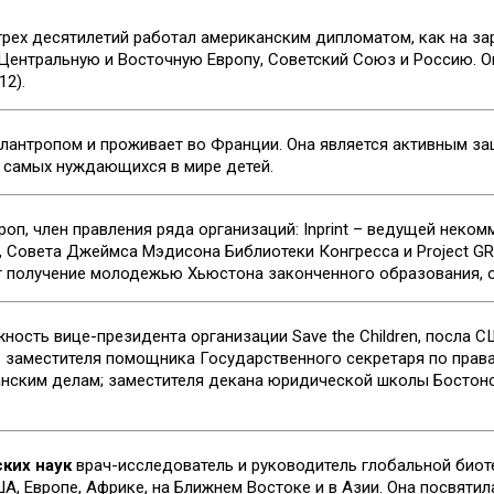
рех десятилетий работал американским дипломатом, как на зар
Центральную и Восточную Европу, Советский Союз и Россию. О
12).
лантропом и проживает во Франции. Она является активным з
 самых нуждающихся в мире детей.
роп, член правления ряда организаций: Inprint – ведущей неко
н, Совета Джеймса Мэдисона Библиотеки Конгресса и Project G
 получение молодежью Хьюстона законченного образования, о
ность вице-президента организации Save the Children, посла С
о заместителя помощника Государственного секретаря по права
нским делам; заместителя декана юридической школы Бостонс
ских наук
врач-исследователь и руководитель глобальной биот
, Европе, Африке, на Ближнем Востоке и в Азии. Она посвятил