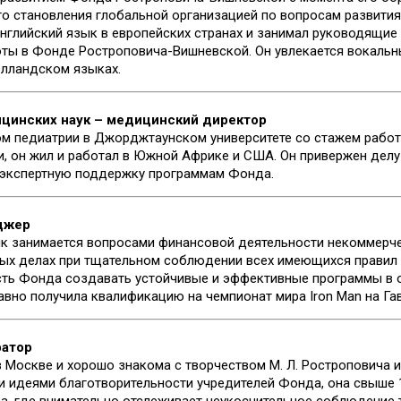
го становления глобальной организацией по вопросам развити
 английский язык в европейских странах и занимал руководящи
ты в Фонде Ростроповича-Вишневской. Он увлекается вокальн
олландском языках.
ицинских наук – медицинский директор
м педиатрии в Джорджтаунском университете со стажем работы
, он жил и работал в Южной Африке и США. Он привержен делу
 экспертную поддержку программам Фонда.
джер
лк занимается вопросами финансовой деятельности некоммерч
ых делах при тщательном соблюдении всех имеющихся правил и
ть Фонда создавать устойчивые и эффективные программы в о
авно получила квалификацию на чемпионат мира Iron Man на Гав
ратор
 Москве и хорошо знакома с творчеством М. Л. Ростроповича и
 идеями благотворительности учредителей Фонда, она свыше 1