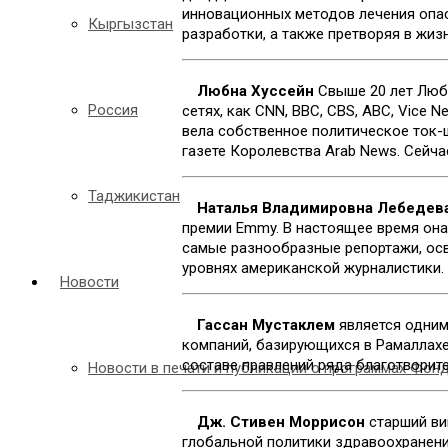
инновационных методов лечения опас
Кыргызстан
разработки, а также претворяя в жиз
Любна Хуссейн
Свыше 20 лет Люб
Россия
сетях, как CNN, BBC, CBS, ABC, Vice
вела собственное политическое ток-ш
газете Королевства Arab News. Сейчас
Таджикистан
Наталья Владимировна Лебедев
премии Emmy. В настоящее время она
самые разнообразные репортажи, осв
уровнях американской журналистики.
Новости
Гассан Мустаклем
является одним
компаний, базирующихся в Рамаллахе.
составе правлений ряда благотворит
Новости в печати и публикации о программах Фон
Дж. Стивен Моррисон
старший ви
глобальной политики здравоохранени