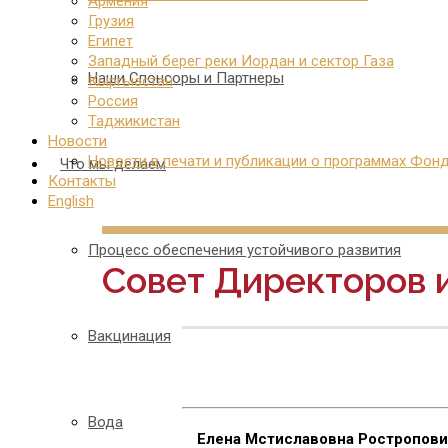
Армения
Грузия
Египет
Западный берег реки Иордан и сектор Газа
Наши Спонсоры и Партнеры
Кыргызстан
Россия
Таджикистан
Новости
Новости в печати и публикации о программах Фон
Что мы делаем
Контакты
English
Процесс обеспечения устойчивого развития
Совет Директоров 
Вакцинация
Вода
Елена Мстиславовна Ростропов