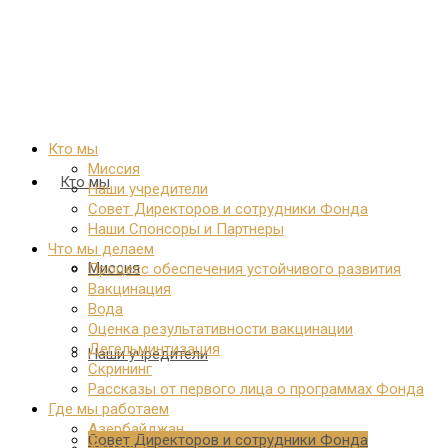
Кто мы
Миссия
Кто мы
Наши учредители
Совет Директоров и сотрудники Фонда
Наши Спонсоры и Партнеры
Что мы делаем
Миссия
Процесс обеспечения устойчивого развития
Вакцинация
Вода
Оценка результативности вакцинации
Дегельминтизация
Наши учредители
Скрининг
Рассказы от первого лица о программах Фонда
Где мы работаем
Азербайджан
Совет Директоров и сотрудники Фонда