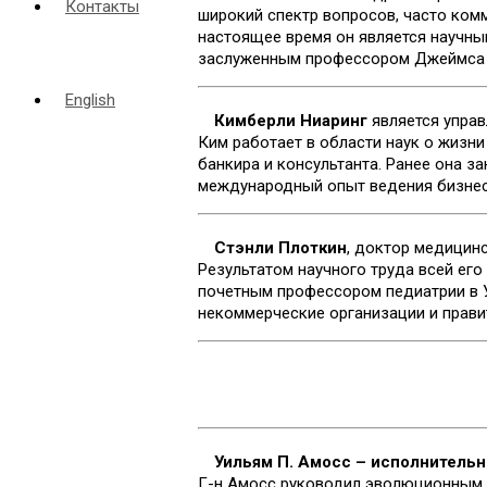
Контакты
широкий спектр вопросов, часто ком
настоящее время он является научн
заслуженным профессором Джеймса Ш
English
Кимберли Ниаринг
является управ
Ким работает в области наук о жизни
банкира и консультанта. Ранее она з
международный опыт ведения бизнеса
Стэнли Плоткин
, доктор медицинс
Результатом научного труда всей его
почетным профессором педиатрии в У
некоммерческие организации и правит
Уильям П. Амосс – исполнитель
Г-н Амосс руководил эволюционным 