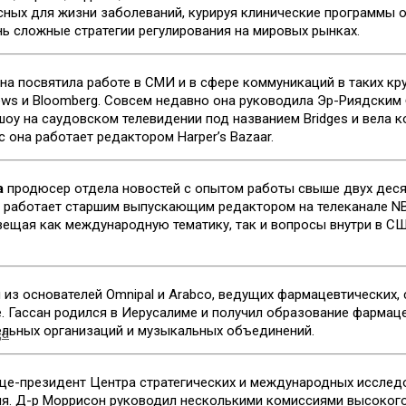
ных для жизни заболеваний, курируя клинические программы о
нь сложные стратегии регулирования на мировых рынках.
на посвятила работе в СМИ и в сфере коммуникаций в таких к
 News и Bloomberg. Совсем недавно она руководила Эр-Риядски
оу на саудовском телевидении под названием Bridges и вела к
 она работает редактором Harper’s Bazaar.
а
продюсер отдела новостей с опытом работы свыше двух деся
 работает старшим выпускающим редактором на телеканале NB
ещая как международную тематику, так и вопросы внутри в СШ
 из основателей Omnipal и Arabco, ведущих фармацевтических,
 Гассан родился в Иерусалиме и получил образование фармацев
ельных организаций и музыкальных объединений.
да
це-президент Центра стратегических и международных исследо
я. Д-р Моррисон руководил несколькими комиссиями высокого