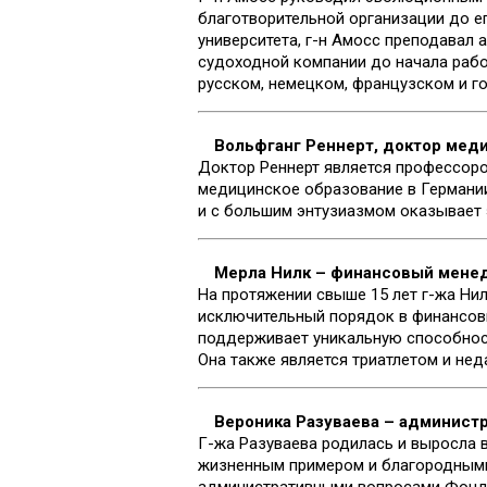
благотворительной организации до е
университета, г-н Амосс преподавал
судоходной компании до начала рабо
русском, немецком, французском и г
Вольфганг Реннерт, доктор мед
Доктор Реннерт является профессоро
медицинское образование в Германии
и с большим энтузиазмом оказывает
Мерла Нилк – финансовый мене
На протяжении свыше 15 лет г-жа Ни
исключительный порядок в финансов
поддерживает уникальную способнос
Она также является триатлетом и нед
Вероника Разуваева – админист
Г-жа Разуваева родилась и выросла в
жизненным примером и благородными