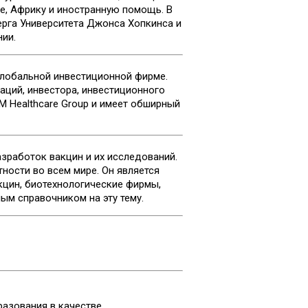
е, Африку и иностранную помощь. В
рга Университета Джонса Хопкинса и
ии.
глобальной инвестиционной фирме.
раций, инвестора, инвестиционного
M Healthcare Group и имеет обширный
азработок вакцин и их исследований.
ности во всем мире. Он является
кцин, биотехнологические фирмы,
ым справочником на эту тему.
азования в качестве