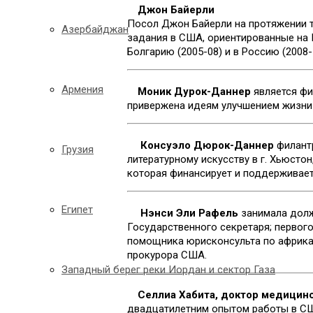
Джон Байерли
Посол Джон Байерли на протяжении т
Азербайджан
задания в США, ориентированные на 
Болгарию (2005-08) и в Россию (2008-
Армения
Моник Дурок-Даннер
является фи
привержена идеям улучшением жизни
Консуэло Дюрок-Даннер
филант
Грузия
литературному искусству в г. Хьюсто
которая финансирует и поддерживает
Египет
Нэнси Эли Рафель
занимала долж
Государственного секретаря; первог
помощника юрисконсульта по африка
прокурора США.
Западный берег реки Иордан и сектор Газа
Селлиа Хабита, доктор медицин
двадцатилетним опытом работы в США