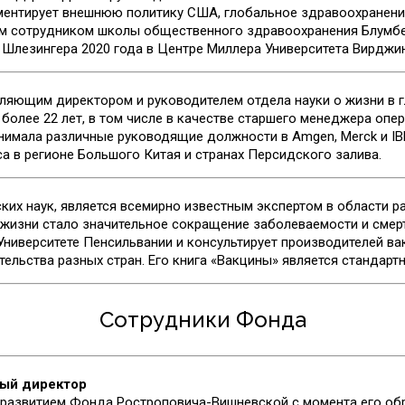
ментирует внешнюю политику США, глобальное здравоохранени
ым сотрудником школы общественного здравоохранения Блумбе
лезингера 2020 года в Центре Миллера Университета Вирджин
ляющим директором и руководителем отдела науки о жизни в 
 более 22 лет, в том числе в качестве старшего менеджера опе
анимала различные руководящие должности в Amgen, Merck и IB
 в регионе Большого Китая и странах Персидского залива.
ких наук, является всемирно известным экспертом в области р
 жизни стало значительное сокращение заболеваемости и смерт
ниверситете Пенсильвании и консультирует производителей ва
ельства разных стран. Его книга «Вакцины» является стандартн
Сотрудники Фонда
ный директор
развитием Фонда Ростроповича-Вишневской с момента его обр