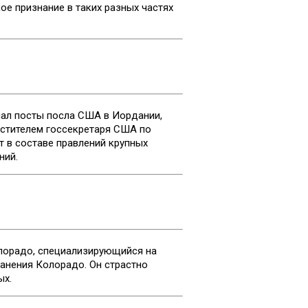
ое признание в таких разных частях
мал посты посла США в Иордании,
естителем госсекретаря США по
т в составе правлений крупных
ний.
лорадо, специализирующийся на
анения Колорадо. Он страстно
ых.