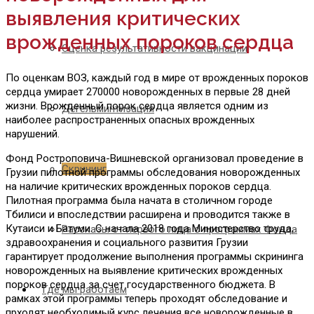
выявления критических
врожденных пороков сердца
Оценка результативности вакцинации
По оценкам ВОЗ, каждый год в мире от врожденных пороков
сердца умирает 270000 новорожденных в первые 28 дней
жизни. Врожденный порок сердца является одним из
Дегельминтизация
наиболее распространенных опасных врожденных
нарушений.
Фонд Ростроповича-Вишневской организовал проведение в
Скрининг
Грузии пилотной программы обследования новорожденных
на наличие критических врожденных пороков сердца.
Пилотная программа была начата в столичном городе
Тбилиси и впоследствии расширена и проводится также в
Кутаиси и Батуми. С начала 2018 года Министерство труда,
Рассказы от первого лица о программах Фонда
здравоохранения и социального развития Грузии
гарантирует продолжение выполнения программы скрининга
новорожденных на выявление критических врожденных
пороков сердца за счет государственного бюджета. В
Где мы работаем
рамках этой программы теперь проходят обследование и
прходят необходимый курс лечения все новорожденные в