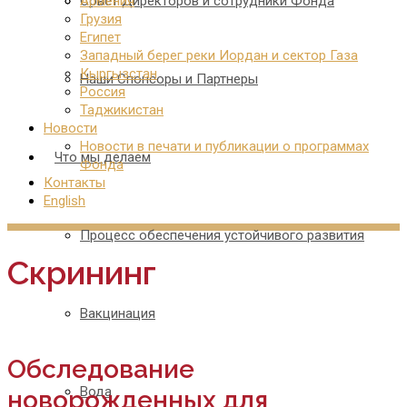
Совет Директоров и сотрудники Фонда
Армения
Грузия
Египет
Западный берег реки Иордан и сектор Газа
Кыргызстан
Наши Спонсоры и Партнеры
Россия
Таджикистан
Новости
Новости в печати и публикации о программах
Что мы делаем
Фонда
Контакты
English
Процесс обеспечения устойчивого развития
Скрининг
Вакцинация
Обследование
Вода
новорожденных для