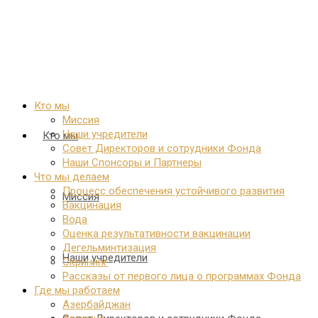
Кто мы
Миссия
Наши учредители
Кто мы
Совет Директоров и сотрудники Фонда
Наши Спонсоры и Партнеры
Что мы делаем
Процесс обеспечения устойчивого развития
Миссия
Вакцинация
Вода
Оценка результативности вакцинации
Дегельминтизация
Наши учредители
Скрининг
Рассказы от первого лица о программах Фонда
Где мы работаем
Азербайджан