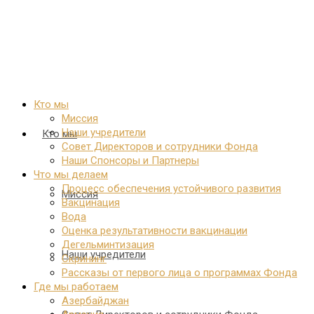
Кто мы
Миссия
Наши учредители
Кто мы
Совет Директоров и сотрудники Фонда
Наши Спонсоры и Партнеры
Что мы делаем
Процесс обеспечения устойчивого развития
Миссия
Вакцинация
Вода
Оценка результативности вакцинации
Дегельминтизация
Наши учредители
Скрининг
Рассказы от первого лица о программах Фонда
Где мы работаем
Азербайджан