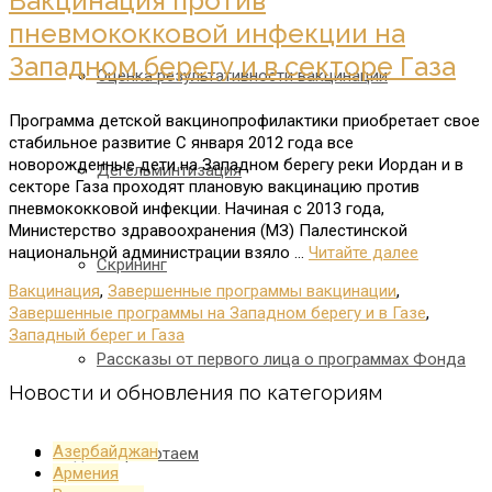
Вакцинация против
пневмококковой инфекции на
Западном берегу и в секторе Газа
Оценка результативности вакцинации
Программа детской вакцинопрофилактики приобретает свое
стабильное развитие С января 2012 года все
новорожденные дети на Западном берегу реки Иордан и в
Дегельминтизация
секторе Газа проходят плановую вакцинацию против
пневмококковой инфекции. Начиная с 2013 года,
Министерство здравоохранения (МЗ) Палестинской
национальной администрации взяло …
Читайте далее
Скрининг
Вакцинация
,
Завершенные программы вакцинации
,
Завершенные программы на Западном берегу и в Газе
,
Западный берег и Газа
Рассказы от первого лица о программах Фонда
Новости и обновления по категориям
Азербайджан
Где мы работаем
Армения