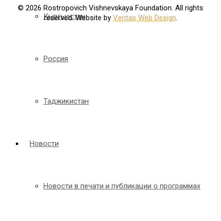
© 2026 Rostropovich Vishnevskaya Foundation. All rights
Кыргызстан
reserved. Website by
Veritas Web Design
.
Россия
Таджикистан
Новости
Новости в печати и публикации о программах