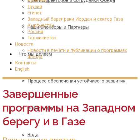
Совет Директоров и сотрудники Фонда
Армения
Грузия
Египет
Западный берег реки Иордан и сектор Газа
Кыргызстан
Наши Спонсоры и Партнеры
Россия
Таджикистан
Новости
Новости в печати и публикации о программах
Что мы делаем
Фонда
Контакты
English
Процесс обеспечения устойчивого развития
Завершенные
программы на Западном
Вакцинация
берегу и в Газе
Вода