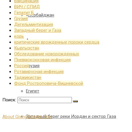
Вакцинация
ВИЧ / СПИД
Гепатит Б
Азербайджан
Грузия
Дегельминтизация
Западный берег и Газа
корь
Армения
критические врожденные пороки сердца
Кыргызстан
Обследование новорожденных
Пневмококковая инфекция
Грузия
Россия
Ротавирусная инфекция
Таджикистан
Фонд Ростроповича-Вишневской
Египет
Поиск:
Западный берег реки Иордан и сектор Газа
About Giving
Donate Now