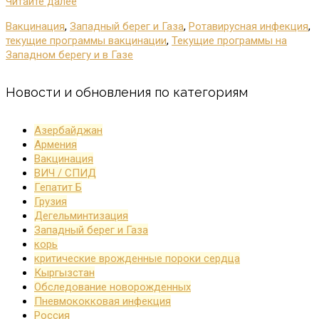
Читайте далее
Вакцинация
,
Западный берег и Газа
,
Ротавирусная инфекция
,
текущие программы вакцинации
,
Текущие программы на
Западном берегу и в Газе
Новости и обновления по категориям
Азербайджан
Армения
Вакцинация
ВИЧ / СПИД
Гепатит Б
Грузия
Дегельминтизация
Западный берег и Газа
корь
критические врожденные пороки сердца
Кыргызстан
Обследование новорожденных
Пневмококковая инфекция
Россия