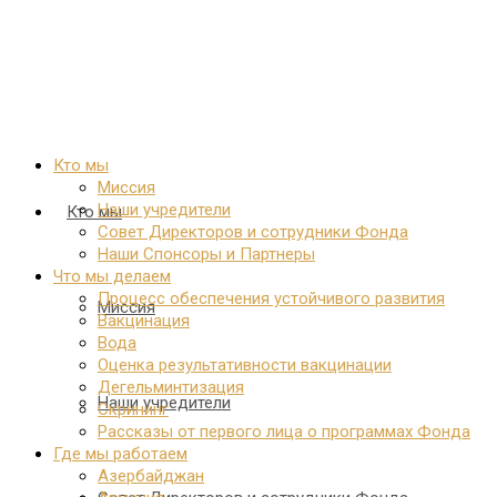
Кто мы
Миссия
Наши учредители
Кто мы
Совет Директоров и сотрудники Фонда
Наши Спонсоры и Партнеры
Что мы делаем
Процесс обеспечения устойчивого развития
Миссия
Вакцинация
Вода
Оценка результативности вакцинации
Дегельминтизация
Наши учредители
Скрининг
Рассказы от первого лица о программах Фонда
Где мы работаем
Азербайджан