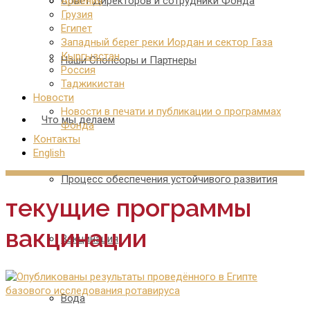
Совет Директоров и сотрудники Фонда
Армения
Грузия
Египет
Западный берег реки Иордан и сектор Газа
Кыргызстан
Наши Спонсоры и Партнеры
Россия
Таджикистан
Новости
Новости в печати и публикации о программах
Что мы делаем
Фонда
Контакты
English
Процесс обеспечения устойчивого развития
текущие программы
вакцинации
Вакцинация
Вода