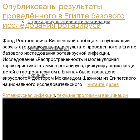
Опубликованы результаты
проведённого в Египте базового
Оценка результативности вакцинации
исследования ротавируса
Фонд Ростроповича-Вишневской сообщает о публикации
результатов, полученных в результате проведённого в Египте
Дегельминтизация
базового исследования ротавирусной инфекции.
Исследование «Распространенность и молекулярная
характеристика штаммов ротавируса, циркулирующих среди
детей с гастроэнтеритом в Египте» было проведено
Скрининг
вирусологом доктором Мохамедом Шахином из Египетского
национального исследовательского …
Читайте далее
Ротавирусная инфекция
,
текущие программы вакцинации
Рассказы от первого лица о программах Фонда
Где мы работаем