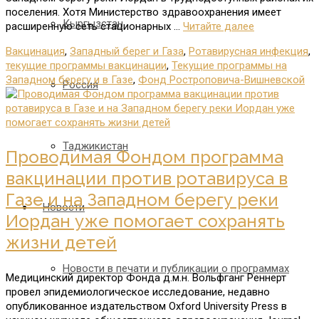
поселения. Хотя Министерство здравоохранения имеет
Кыргызстан
расширенную сеть стационарных …
Читайте далее
Вакцинация
,
Западный берег и Газа
,
Ротавирусная инфекция
,
текущие программы вакцинации
,
Текущие программы на
Западном берегу и в Газе
,
Фонд Ростроповича-Вишневской
Россия
Таджикистан
Проводимая Фондом программа
вакцинации против ротавируса в
Газе и на Западном берегу реки
Новости
Иордан уже помогает сохранять
жизни детей
Новости в печати и публикации о программах
Медицинский директор Фонда д.м.н. Вольфганг Реннерт
провел эпидемиологическое исследование, недавно
опубликованное издательством Oxford University Press в