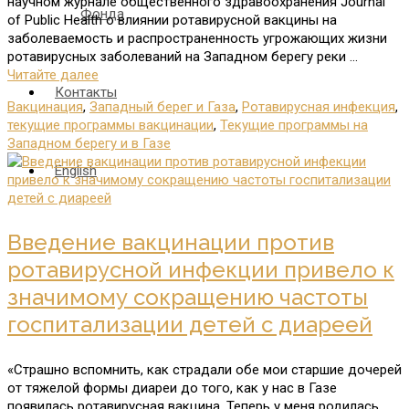
научном журнале общественного здравоохранения Journal
Фонда
of Public Health о влиянии ротавирусной вакцины на
заболеваемость и распространенность угрожающих жизни
ротавирусных заболеваний на Западном берегу реки …
Читайте далее
Контакты
Вакцинация
,
Западный берег и Газа
,
Ротавирусная инфекция
,
текущие программы вакцинации
,
Текущие программы на
Западном берегу и в Газе
English
Введение вакцинации против
ротавирусной инфекции привело к
значимому сокращению частоты
госпитализации детей с диареей
«Страшно вспомнить, как страдали обе мои старшие дочерей
от тяжелой формы диареи до того, как у нас в Газе
появилась ротавирусная вакцина. Теперь у меня родилась