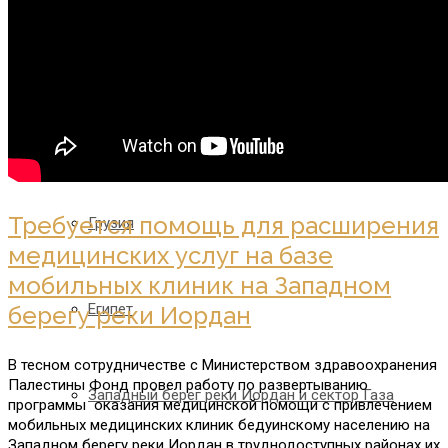
Азербайджан
Армения
Требуется помощь для расширения
Грузия
медицинских услуг на базе
мобильных клиник на Западном
Египет
берегу реки Иордан
В тесном сотрудничестве с Министерством здравоохранения
Палестины Фонд провел работу по развертыванию
Западный берег реки Иордан и сектор Газа
программы оказания медицинской помощи с привлечением
мобильных медицинских клиник бедуинскому населению на
Западном берегу реки Иордан в труднодоступных районах их